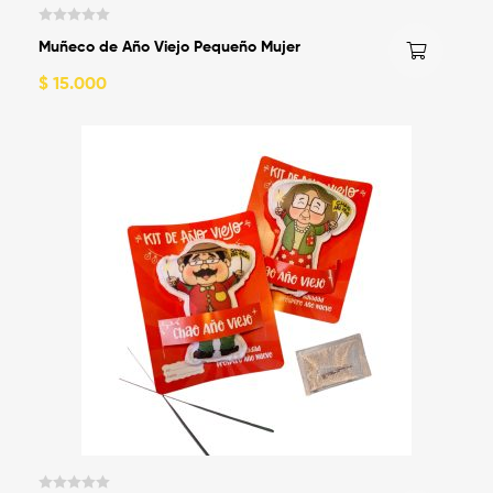
V
Muñeco de Año Viejo Pequeño Mujer
a
l
$
15.000
o
r
a
d
o
c
o
n
0
d
e
5