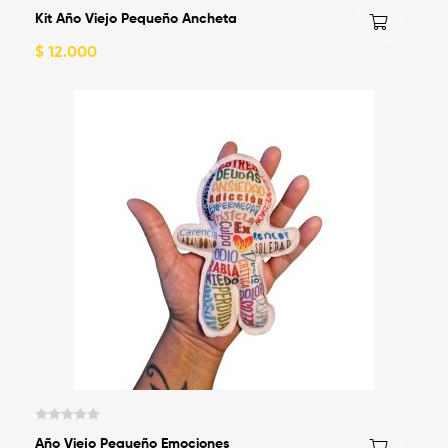
V
Kit Año Viejo Pequeño Ancheta
a
l
$
12.000
o
r
a
d
o
c
o
n
0
d
e
5
V
Año Viejo Pequeño Emociones