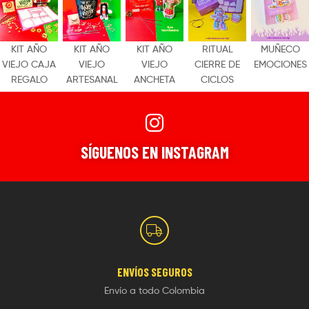
KIT AÑO
KIT AÑO
KIT AÑO
RITUAL
MUÑECO
VIEJO CAJA
VIEJO
VIEJO
CIERRE DE
EMOCIONES
REGALO
ARTESANAL
ANCHETA
CICLOS
SÍGUENOS EN INSTAGRAM
ENVÍOS
SEGUROS
Envío a todo Colombia