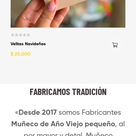
V
Velitas Navideñas
a
l
$
25.000
o
r
a
d
o
c
FABRICAMOS TRADICIÓN
o
n
0
«
Desde 2017
somos Fabricantes
d
e
Muñeco de Año Viejo pequeño
, al
5
por mayor y detal, Muñeco