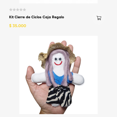
V
Kit Cierre de Ciclos Caja Regalo
a
l
$
35.000
o
r
a
d
o
c
o
n
0
d
e
5