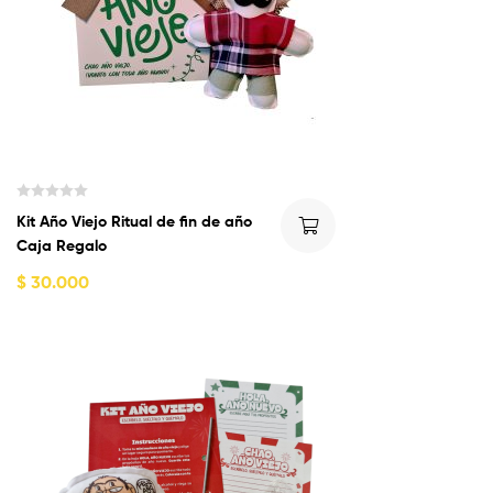
e
5
V
Kit Año Viejo Ritual de fin de año
a
Caja Regalo
l
o
$
30.000
r
a
d
o
c
o
n
0
d
e