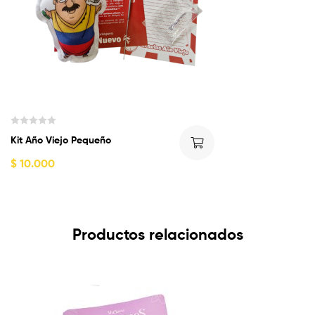
5
V
Kit Año Viejo Pequeño
a
l
$
10.000
o
r
a
d
o
Productos relacionados
c
o
n
0
d
e