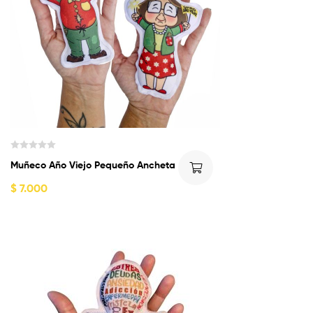
0
d
e
5
V
Muñeco Año Viejo Pequeño Ancheta
a
l
$
7.000
o
r
a
d
o
c
o
n
0