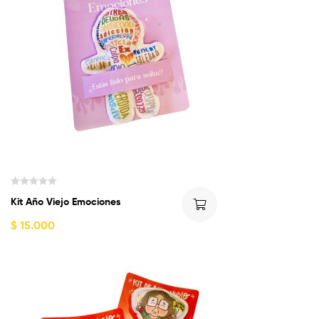
5
V
Kit Año Viejo Emociones
a
l
$
15.000
o
r
a
d
o
c
o