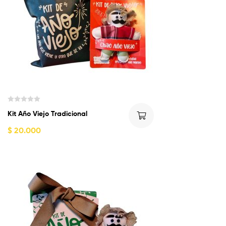
V
Kit Año Viejo Tradicional
a
l
$
20.000
o
r
a
d
o
c
o
n
0
d