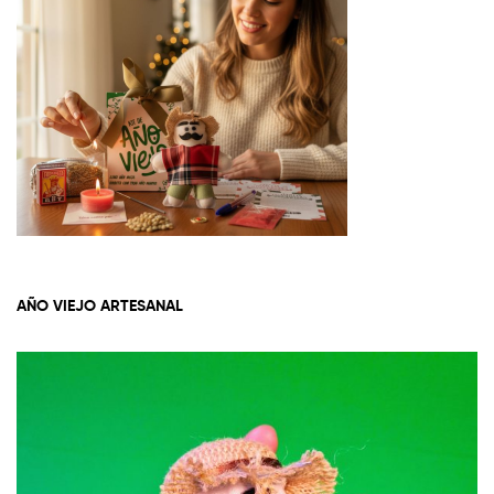
e
5
AÑO VIEJO ARTESANAL