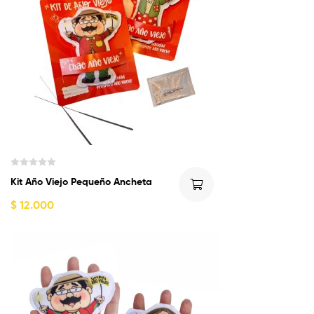
n
0
d
e
5
V
Kit Año Viejo Pequeño Ancheta
a
l
$
12.000
o
r
a
d
o
c
o
n