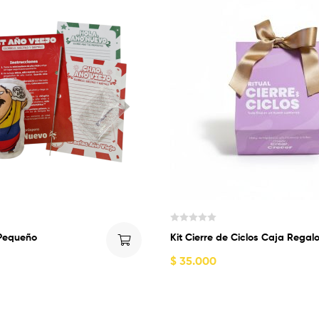
V
 Pequeño
Kit Cierre de Ciclos Caja Regal
a
l
$
35.000
o
r
a
d