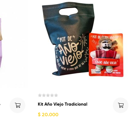
V
o
Kit Año Viejo Tradicional
a
l
$
20.000
o
r
a
d