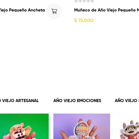
V
iejo Pequeño Ancheta
Muñeco de Año Viejo Pequeño 
a
l
$
15.000
o
r
a
d
o
c
o
n
0
d
e
5
 VIEJO ARTESANAL
AÑO VIEJO EMOCIONES
AÑO VIEJO