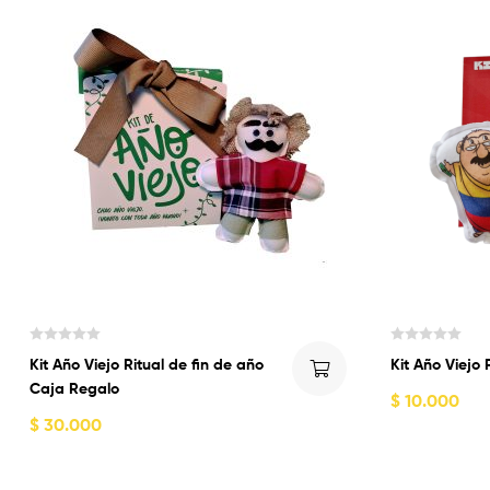
V
V
Kit Año Viejo Ritual de fin de año
Kit Año Viejo
a
a
Caja Regalo
l
l
$
10.000
o
o
$
30.000
r
r
a
a
d
d