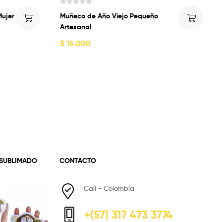
V
Mujer
Muñeco de Año Viejo Pequeño
a
Artesanal
l
o
$
15.000
r
a
d
o
c
o
n
0
d
e
5
 SUBLIMADO
CONTACTO
Cali - Colombia
+(57) 317 473 3774