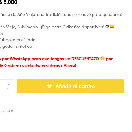
$
8.000
ñeco de Año Viejo, una tradición que se renovó para quedarse!
o Viejo, Sublimado . ¡Elige entre 2 diseños disponibles!
cm
ull color por 1 lado
algodón sintético
s por WhatsApp para que tengas un DESCUENTAZO
por
 6 uds en adelante, escríbenos Ahora!
Añadir al carrito
O VIEJOS
ook