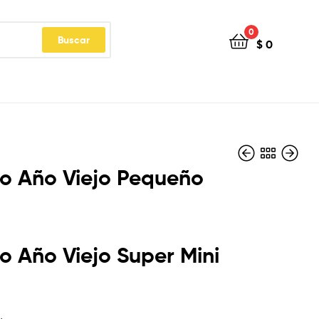
0
Buscar
$
0
o Año Viejo Pequeño
$
$
15.000
15.000
 Año Viejo Super Mini