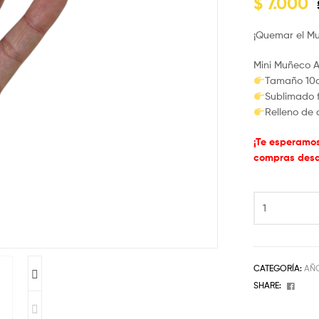
$
7.000
¡Quemar el Mu
Mini Muñeco Añ
Tamaño 10
Sublimado f
Relleno de 
¡Te esperamo
compras desde
CATEGORÍA:
AÑ
Faceb
SHARE: